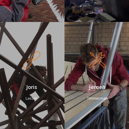
Joris
Jeroen
Lasser
Timmerman