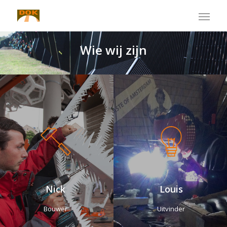
Wie
wij
zijn
Nick
Louis
Bouwer
Uitvinder